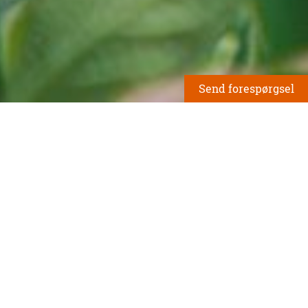
Send forespørgsel
Leder du efter noget bestemt? Skriv til
Fliserenser
os og få et uforpligtende tilbud: