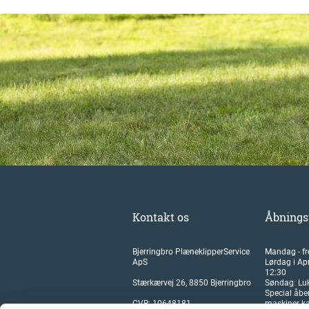
Kontakt os
Åbnings
Bjerringbro PlæneklipperService
Mandag - fr
ApS
Lørdag i Apr
12:30
Stærkærvej 26, 8850 Bjerringbro
Søndag: Lu
Special åbe
CVR: 10648181
maskiner kan