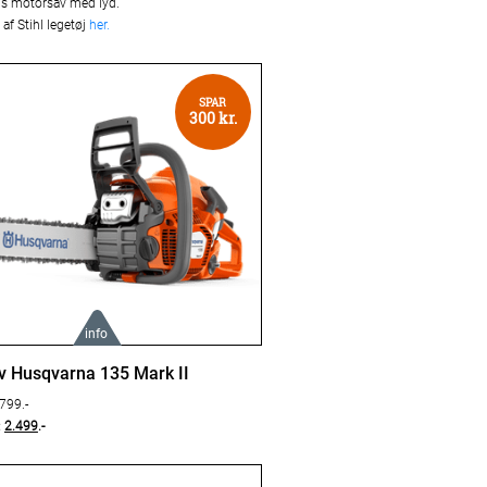
øjs motorsav med lyd.
af Stihl legetøj
her.
SPAR
300 kr.
info
e om produktet her:
v Husqvarna 135 Mark II
.799.-
na 135 Mark II
:
2.499
.-