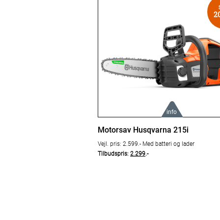
20
info
Læs mere om produktet her:
Motorsav Husqvarna 215i
Vejl. pris: 2.599.- Med batteri og lader
Husqvarna 215i
Tilbudspris:
2.299
.-