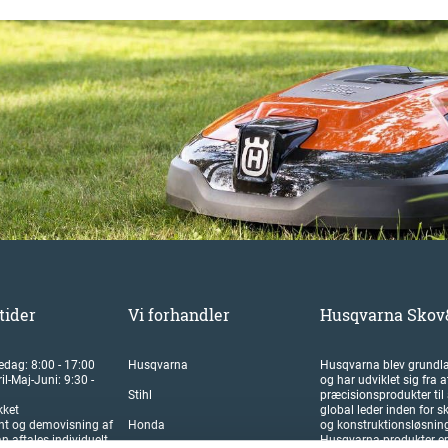
tider
Vi forhandler
Husqvarna Skov
edag: 8:00 - 17:00
Husqvarna
Husqvarna blev grundla
il-Maj-Juni: 9:30 -
og har udviklet sig fra a
Stihl
præcisionsprodukter til 
kket
global leder inden for sk
nt og demovisning af
Honda
og konstruktionsløsning
 aftales individuelt.
Husqvarna-produkter er 