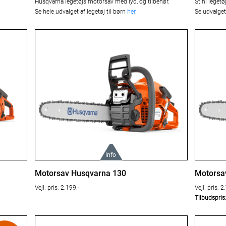
Husqvarna legetøjs motorsav med lyd, og tilbehør.
Stihl leget
Se hele udvalget af legetøj til børn
her
.
Se udvalget 
info
Læs mere om produktet her:
Læs mer
Motorsav Husqvarna 130
Motorsa
Vejl. pris: 2.199.-
Vejl. pris: 2
Husqvarna 130
Husqvar
Tilbudspris