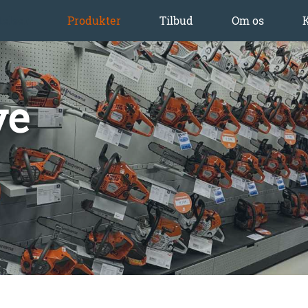
delser
Produkter
Tilbud
Om os
ve