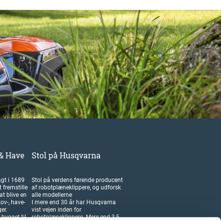
& Have
Stol på Husqvarna
gt i 1689
Stol på verdens førende producent
t fremstille
af robotplæneklippere, og udforsk
at blive en
alle modellerne
ov-, have-
I mere end 30 år har Husqvarna
er.
vist vejen inden for
bygget til
robotplæneklippere. Mere end 3,5