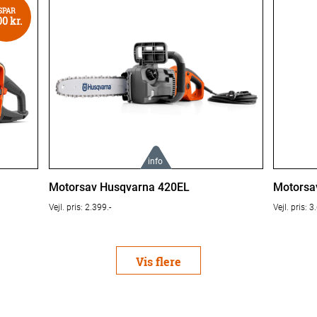
SPAR
0 kr.
info
Læs mere om produktet her:
Læs mer
Motorsav Husqvarna 420EL
Motorsa
Vejl. pris: 2.399.-
Vejl. pris: 3
Husqvarna 420EL
Husqvar
Vis flere