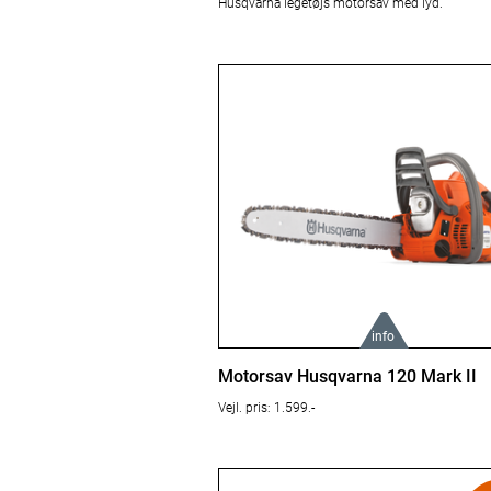
Husqvarna legetøjs motorsav med lyd.
info
Læs mere om produktet her:
Motorsav Husqvarna 120 Mark II
Vejl. pris: 1.599.-
Husqvarna 120 Mark II