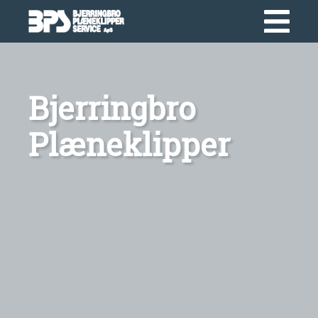
Bjerringbro
Plæneklipper